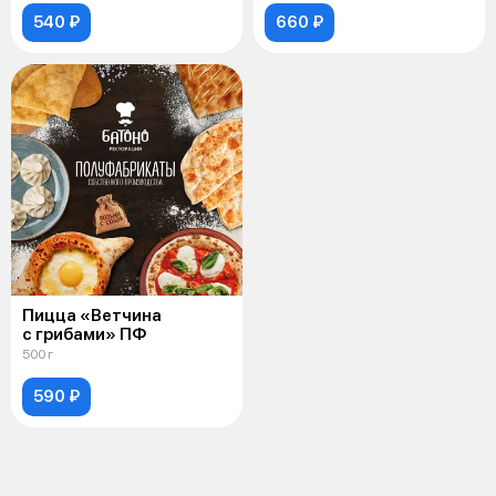
540 ₽
660 ₽
Пицца «Ветчина
с грибами» ПФ
500 г
590 ₽