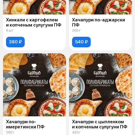
Хинкали с картофелем
Хачапури по-аджарски
и копченым сулугуни ПФ
ПФ
6 шт
360 г
380 ₽
540 ₽
Хачапури по-
Хачапури с цыпленком
имеретински ПФ
и копченым сулугуни ПФ
360 г
430 г