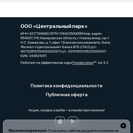
ООО «Центральный парк»
ИНН 4217194060 ОГРН 1194205009954 юр. адрес:
654007, РФ, Кемеровская область, г. Новокузнецк, пр-т
Н.С. Ермакова, д. 1, офис 1 Банковские реквизиты: Банк:
Филиал «Центральный» Банка ВТБ (ПАО) р/с:
40702810100400002973 к/с: 30101810145250000411
БИК: 044525411
Работает на эффективном ядре
Foodpicásso
ver. 3.2
Политика конфиденциальности
Публичная оферта
Акции, скидки, кэшбэк − в нашем приложении!
Мы используем куки.
Пользуясь сайтом, вы даёте согласие на