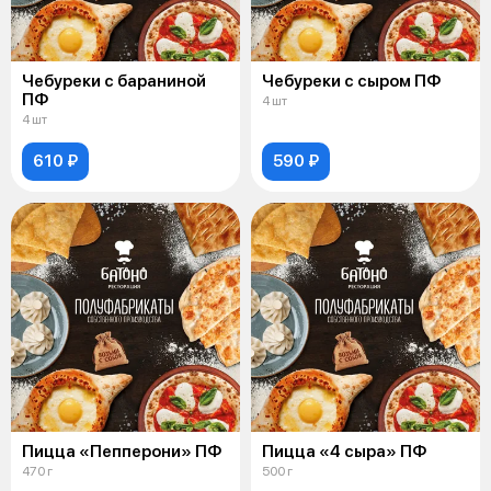
Чебуреки с бараниной
Чебуреки с сыром ПФ
ПФ
4 шт
4 шт
610 ₽
590 ₽
Пицца «Пепперони» ПФ
Пицца «4 сыра» ПФ
470 г
500 г