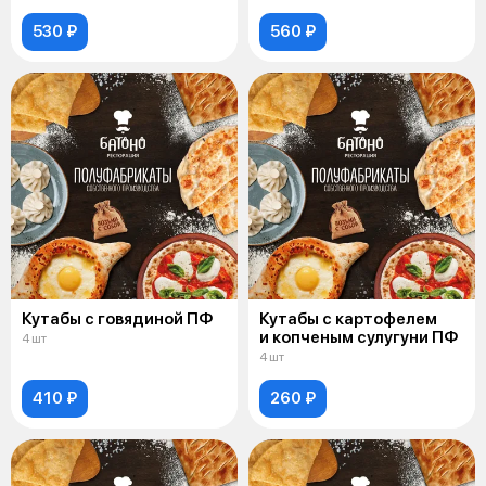
530 ₽
560 ₽
Кутабы с говядиной ПФ
Кутабы с картофелем
и копченым сулугуни ПФ
4 шт
4 шт
410 ₽
260 ₽