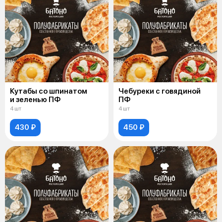
Кутабы со шпинатом
Чебуреки с говядиной
и зеленью ПФ
ПФ
4 шт
4 шт
430 ₽
450 ₽