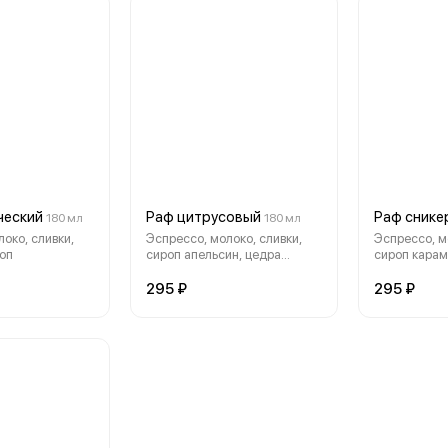
ческий
Раф цитрусовый
Раф снике
180 мл
180 мл
око, сливки,
Эспрессо, молоко, сливки,
Эспрессо, м
оп
сироп апельсин, цедра
сироп карам
лимона
лесной арех
295 ₽
295 ₽