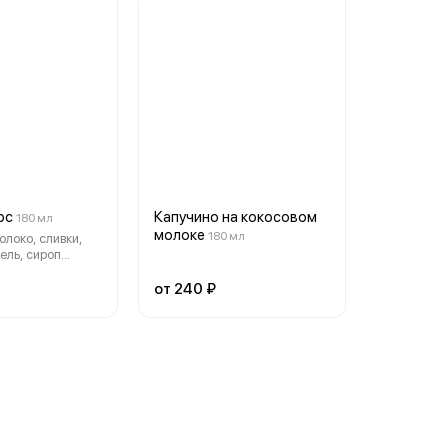
рс
Капучино на кокосовом
180 мл
молоке
180 мл
олоко, сливки,
ель, сироп
от 240 ₽