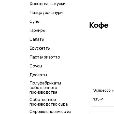
Холодные закуски
Пицца / хачапури
Супы
Кофе
Гарниры
Салаты
Брускетты
Паста/ ризотто
Соусы
Десерты
Полуфабрикаты
собственного
Эспрессо
3
производства
Собственное
135 ₽
производство сыра
Сыровяленое мясо из