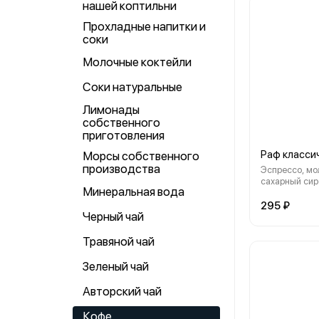
нашей коптильни
Прохладные напитки и
соки
Молочные коктейли
Соки натуральные
Лимонады
собственного
приготовления
Раф класси
Морсы собственного
производства
Эспрессо, мол
сахарный сир
Минеральная вода
295 ₽
Черный чай
Травяной чай
Зеленый чай
Авторский чай
Кофе