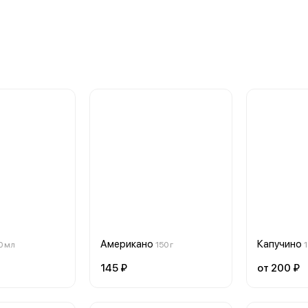
Американо
Капучино
0 мл
150 г
145 ₽
от 200 ₽