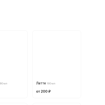
Латте
180 мл
180 мл
от 200 ₽