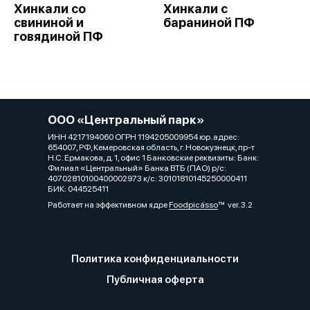
Хинкали со
Хинкали с
свининой и
бараниной ПФ
говядиной ПФ
ООО «Центральный парк»
ИНН 4217194060 ОГРН 1194205009954 юр. адрес:
654007, РФ, Кемеровская область, г. Новокузнецк, пр-т
Н.С. Ермакова, д. 1, офис 1 Банковские реквизиты: Банк:
Филиал «Центральный» Банка ВТБ (ПАО) р/с:
40702810100400002973 к/с: 30101810145250000411
БИК: 044525411
Работает на эффективном ядре
Foodpicásso
ver. 3.2
Политика конфиденциальности
Публичная оферта