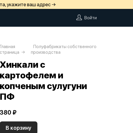
та, укажите ваш адрес →
Войти
Главная
Полуфабрикаты собственного
страница
производства
Хинкали с
картофелем и
копченым сулугуни
ПФ
380 ₽
В корзину