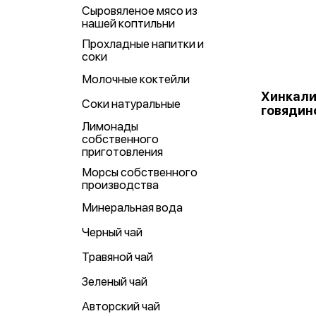
Сыровяленое мясо из
нашей коптильни
Прохладные напитки и
соки
Молочные коктейли
Хинкали
Соки натуральные
говядин
Лимонады
собственного
приготовления
Морсы собственного
производства
Минеральная вода
Черный чай
Травяной чай
Зеленый чай
Авторский чай