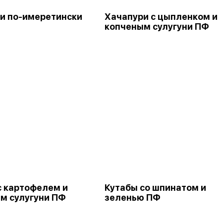
и по-имеретински
Хачапури с цыпленком и
копченым сулугуни ПФ
с картофелем и
Кутабы со шпинатом и
м сулугуни ПФ
зеленью ПФ