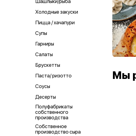
Шашлыки/рыба
Холодные закуски
Пицца / хачапури
Супы
Гарниры
Салаты
Брускетты
Мы 
Паста/ ризотто
Соусы
Десерты
Полуфабрикаты
собственного
производства
Собственное
производство сыра