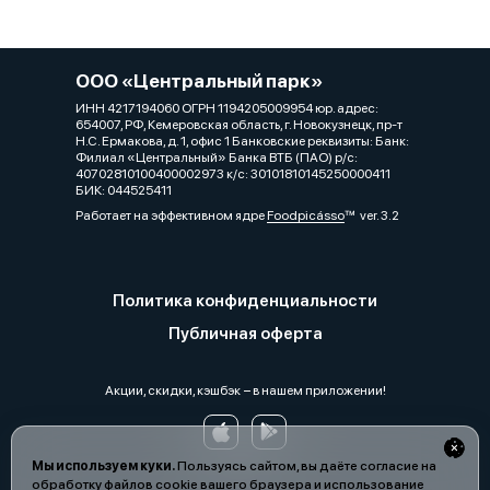
ООО «Центральный парк»
ИНН 4217194060 ОГРН 1194205009954 юр. адрес:
654007, РФ, Кемеровская область, г. Новокузнецк, пр-т
Н.С. Ермакова, д. 1, офис 1 Банковские реквизиты: Банк:
Филиал «Центральный» Банка ВТБ (ПАО) р/с:
40702810100400002973 к/с: 30101810145250000411
БИК: 044525411
Работает на эффективном ядре
Foodpicásso
ver. 3.2
Политика конфиденциальности
Публичная оферта
Акции, скидки, кэшбэк − в нашем приложении!
Мы используем куки.
Пользуясь сайтом, вы даёте согласие на
обработку файлов cookie вашего браузера и использование