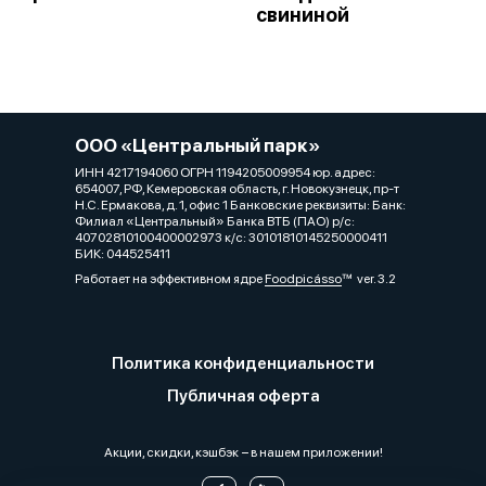
свининой
ООО «Центральный парк»
ИНН 4217194060 ОГРН 1194205009954 юр. адрес:
654007, РФ, Кемеровская область, г. Новокузнецк, пр-т
Н.С. Ермакова, д. 1, офис 1 Банковские реквизиты: Банк:
Филиал «Центральный» Банка ВТБ (ПАО) р/с:
40702810100400002973 к/с: 30101810145250000411
БИК: 044525411
Работает на эффективном ядре
Foodpicásso
ver. 3.2
Политика конфиденциальности
Публичная оферта
Акции, скидки, кэшбэк − в нашем приложении!