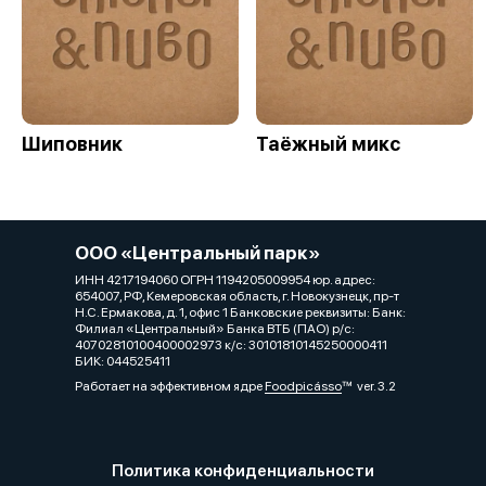
Шиповник
Таёжный микс
ООО «Центральный парк»
ИНН 4217194060 ОГРН 1194205009954 юр. адрес:
654007, РФ, Кемеровская область, г. Новокузнецк, пр-т
Н.С. Ермакова, д. 1, офис 1 Банковские реквизиты: Банк:
Филиал «Центральный» Банка ВТБ (ПАО) р/с:
40702810100400002973 к/с: 30101810145250000411
БИК: 044525411
Работает на эффективном ядре
Foodpicásso
ver. 3.2
Политика конфиденциальности