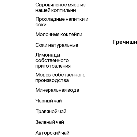
Сыровяленое мясо из
нашей коптильни
Прохладные напитки и
соки
Молочные коктейли
Гречишн
Соки натуральные
Лимонады
собственного
приготовления
Морсы собственного
производства
Минеральная вода
Черный чай
Травяной чай
Зеленый чай
Авторский чай