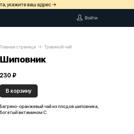
та, укажите ваш адрес →
Войти
Главная страница
Травяной чай
Шиповник
230 ₽
В корзину
Багряно-оранжевый чай из плодов шиповника,
богатый витамином С