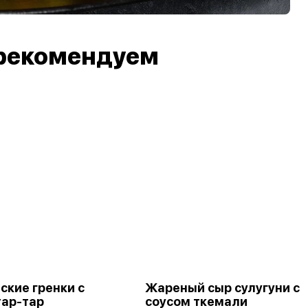
рекомендуем
ские гренки с
Жареный сыр сулугуни с
тар-тар
соусом ткемали