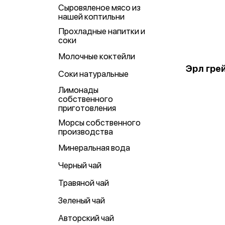
Сыровяленое мясо из
нашей коптильни
Прохладные напитки и
соки
Молочные коктейли
Эрл гре
Соки натуральные
Лимонады
собственного
приготовления
Морсы собственного
производства
Минеральная вода
Черный чай
Травяной чай
Зеленый чай
Авторский чай