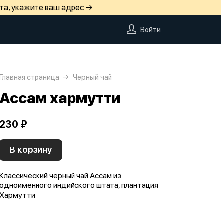
та, укажите ваш адрес →
Войти
Главная страница
Черный чай
Ассам хармутти
230 ₽
В корзину
Классический черный чай Ассам из
одноименного индийского штата, плантация
Хармутти