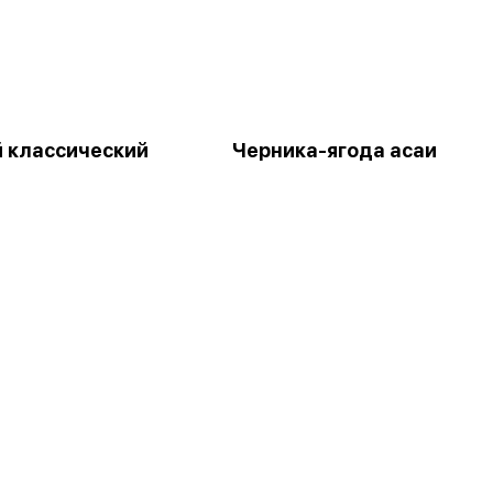
й классический
Черника-ягода асаи