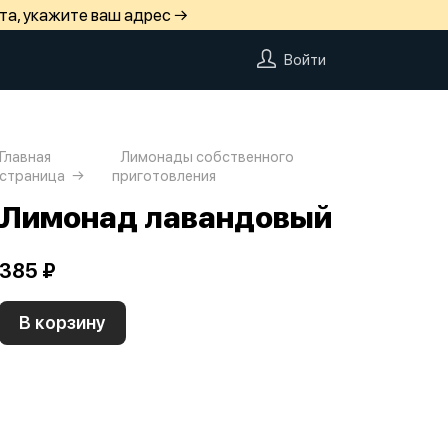
та, укажите ваш адрес →
Войти
Главная
Лимонады собственного
страница
приготовления
Лимонад лавандовый
385 ₽
В корзину