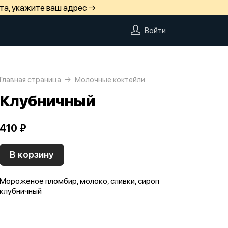
та, укажите ваш адрес →
Войти
Главная страница
Молочные коктейли
Клубничный
410 ₽
В корзину
Мороженое пломбир, молоко, сливки, сироп
клубничный