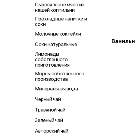
Сыровяленое мясо из
нашей коптильни
Прохладные напитки и
соки
Молочные коктейли
Ваниль
Соки натуральные
Лимонады
собственного
приготовления
Морсы собственного
производства
Минеральная вода
Черный чай
Травяной чай
Зеленый чай
Авторский чай