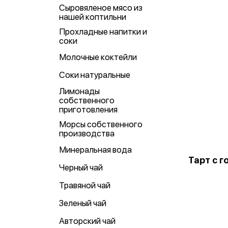
Сыровяленое мясо из
нашей коптильни
Прохладные напитки и
соки
Молочные коктейли
Соки натуральные
Лимонады
собственного
приготовления
Морсы собственного
производства
Минеральная вода
Тарт с г
Черный чай
Травяной чай
Зеленый чай
Авторский чай