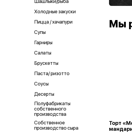
Шашлыки/рыба
Холодные закуски
Мы 
Пицца / хачапури
Супы
Гарниры
Салаты
Брускетты
Паста/ ризотто
Соусы
Десерты
Полуфабрикаты
собственного
производства
Собственное
Торт «М
производство сыра
мандари