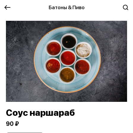
Батоны & Пиво
Соус наршараб
90 ₽