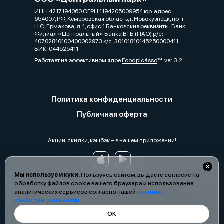
ИНН 4217194060 ОГРН 1194205009954 юр. адрес:
654007, РФ, Кемеровская область, г. Новокузнецк, пр-т
Н.С. Ермакова, д. 1, офис 1 Банковские реквизиты: Банк:
Филиал «Центральный» Банка ВТБ (ПАО) р/с:
40702810100400002973 к/с: 30101810145250000411
БИК: 044525411
Работает на эффективном ядре
Foodpicásso
ver. 3.2
Политика конфиденциальности
Публичная оферта
Акции, скидки, кэшбэк − в нашем приложении!
Мы используем куки.
Пользуясь сайтом, вы даёте согласие на
обработку файлов cookie вашего браузера и использование
аналитических сервисов согласно нашей
политике
конфиденциальности
.
ОК