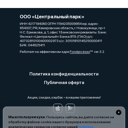
ООО «Центральный парк»
ИНН 4217194060 ОГРН 1194205009954 юр. адрес:
654007, РФ, Кемеровская область, г. Новокузнецк, пр-т
Н.С. Ермакова, д. 1, офис 1 Банковские реквизиты: Банк:
Филиал «Центральный» Банка ВТБ (ПАО) р/с:
40702810100400002973 к/с: 30101810145250000411
БИК: 044525411
Работает на эффективном ядре
Foodpicásso
ver. 3.2
Политика конфиденциальности
Публичная оферта
Акции, скидки, кэшбэк − в нашем приложении!
Мы используем куки.
Пользуясь сайтом, вы даёте согласие на
обработку файлов cookie вашего браузера и использование
аналитических сервисов согласно нашей
политике